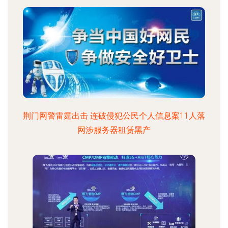
荆门网警雷霆出击 连破侵犯公民个人信息案11人落
网涉服务器租赁黑产